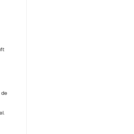
ft
l de
el.