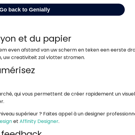
ayon et du papier
 neem even afstand van uw scherm en teken een eerste dra
 uw creativiteit zal vlotter stromen.
numérisez
arché, qui vous permettent de créer rapidement un visue
er.
 niveau supérieur ? Faites appel à un designer professionn
esign
et
Affinity Designer
.
u feedback