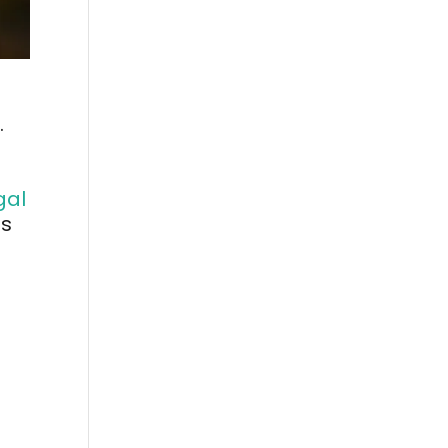
.
gal
ns