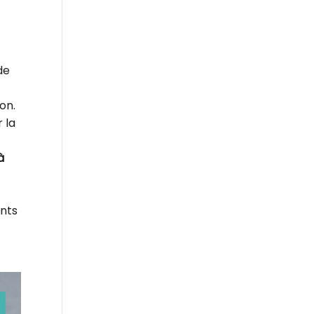
de
ion.
 la
à
ants