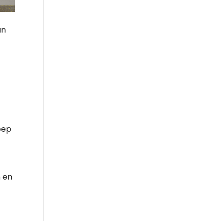
an
oep
n en