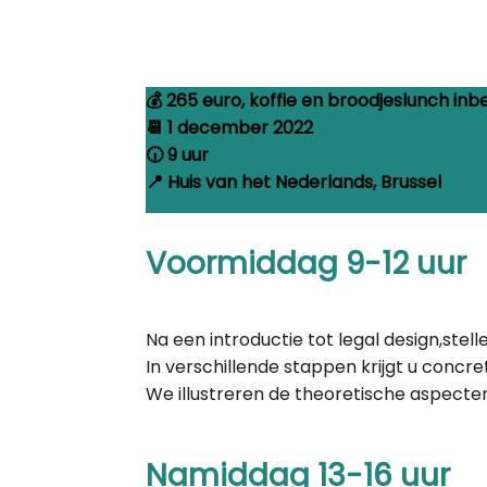
💰 265 euro, koffie en broodjeslunch in
📆 1 december 2022
🕡 9 uur
📍 Huis van het Nederlands, Brussel
Voormiddag 9-12 uur
Na een introductie tot legal design,ste
In verschillende stappen krijgt u concr
We illustreren de theoretische aspecte
Namiddag 13-16 uur