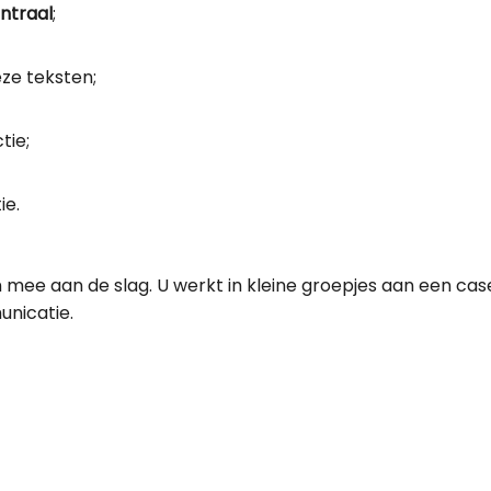
ntraal
;
ieze teksten;
tie;
ie.
mee aan de slag. U werkt in kleine groepjes aan een case. 
unicatie.