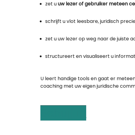
zet u
uw lezer of gebruiker meteen ce
schrijft u vlot leesbare, juridisch prec
zet u uw lezer op weg naar de juiste ac
structureert en visualiseert u informat
U leert handige tools en gaat er meteen 
coaching met uw eigen juridische comm
Schrijf in