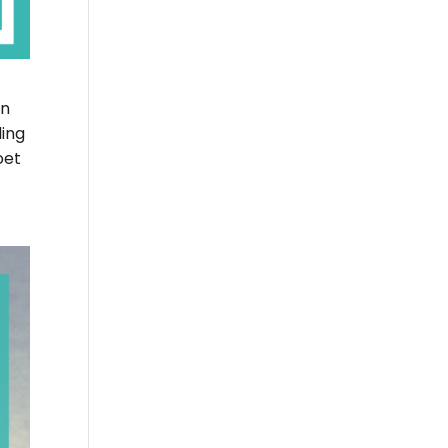
en
ling
oet